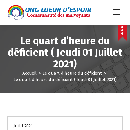
A
l
l
e
ONG Lueur d'Espoir: Communauté des malvoyants
r
a
Le quart d’heure du
u
c
déficient ( Jeudi 01 Juillet
o
n
2021)
t
e
Accueil
>
Le quart d'heure du déficient
>
n
Le quart d’heure du déficient ( Jeudi 01 Juillet 2021)
u
Le quart d'heure du déficient
Juil 1 2021