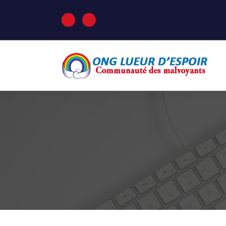
A
l
l
e
r
a
u
c
ONG Lueur d'Espoir: Communauté des
malvoyants
o
n
t
e
n
u