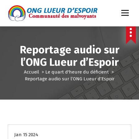
A
l
l
e
ONG Lueur d'Espoir: Communauté des malvoyants
r
a
u
Reportage audio sur
c
o
l’ONG Lueur d’Espoir
n
t
Accueil
>
Le quart d'heure du déficient
>
e
Reportage audio sur l’ONG Lueur d’Espoir
n
u
Le quart d'heure du déficient
Jan 15 2024